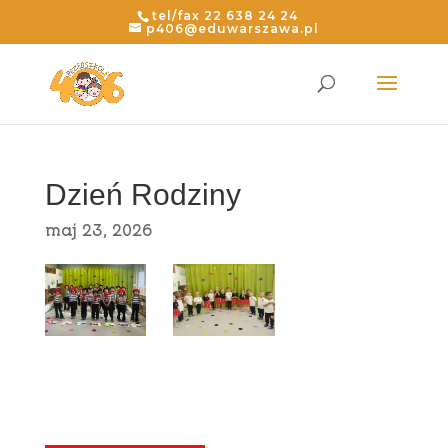
Skip
tel/fax 22 638 24 24
to
p406@eduwarszawa.pl
content
Dzień Rodziny
maj 23, 2026