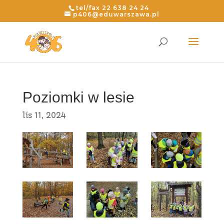
Skip
tel/fax 22 638 24 24
to
p406@eduwarszawa.pl
content
Poziomki w lesie
lis 11, 2024